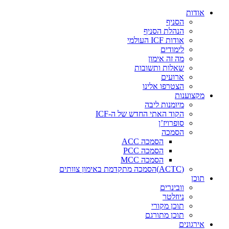
דלג
אודות
לתוכן
הסניף
הנהלת הסניף
אודות ICF העולמי
לימודים
מה זה אימון
שאלות ותשובות
ארועים
הצטרפו אלינו
מקצוענות
מיומנות ליבה
הקוד האתי החדש של ה-ICF
סופרויז’ן
הסמכה
הסמכה ACC
הסמכה PCC
הסמכה MCC
(ACTC)הסמכה מתקדמת באימון צוותים
תוכן
וובינרים
ניוזלטר
תוכן מקורי
תוכן מתורגם
אירגונים