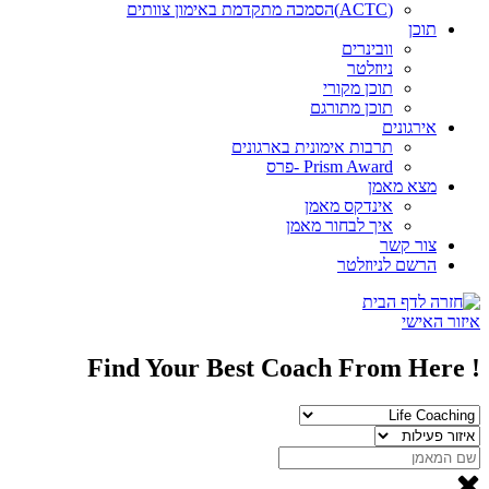
(ACTC)הסמכה מתקדמת באימון צוותים
תוכן
וובינרים
ניוזלטר
תוכן מקורי
תוכן מתורגם
אירגונים
תרבות אימונית בארגונים
Prism Award -פרס
מצא מאמן
אינדקס מאמן
איך לבחור מאמן
צור קשר
הרשם לניוזלטר
איזור האישי
! Find Your Best Coach From Here