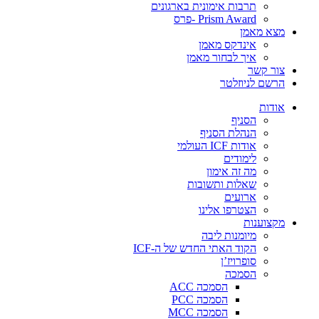
תרבות אימונית בארגונים
Prism Award -פרס
מצא מאמן
אינדקס מאמן
איך לבחור מאמן
צור קשר
הרשם לניוזלטר
אודות
הסניף
הנהלת הסניף
אודות ICF העולמי
לימודים
מה זה אימון
שאלות ותשובות
ארועים
הצטרפו אלינו
מקצוענות
מיומנות ליבה
הקוד האתי החדש של ה-ICF
סופרויז’ן
הסמכה
הסמכה ACC
הסמכה PCC
הסמכה MCC