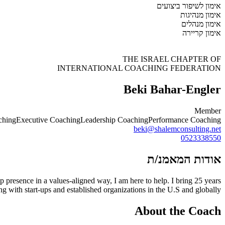
אימון לשיפור ביצועים
אימון מנהיגות
אימון מנהלים
אימון קריירה
THE ISRAEL CHAPTER OF
INTERNATIONAL COACHING FEDERATION
Beki Bahar-Engler
Member
ching
Executive Coaching
Leadership Coaching
Performance Coaching
beki@shalemconsulting.net
0523338550
אודות המאמנ/ת
p presence in a values-aligned way, I am here to help. I bring 25 years
ng with start-ups and established organizations in the U.S and globally.
About the Coach