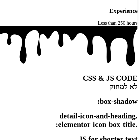
Experience
Less than 250 hours
CSS & JS CODE
לא למחוק
box-shadow:
.detail-icon-and-heading
.elementor-icon-box-title:
JS for shorter text