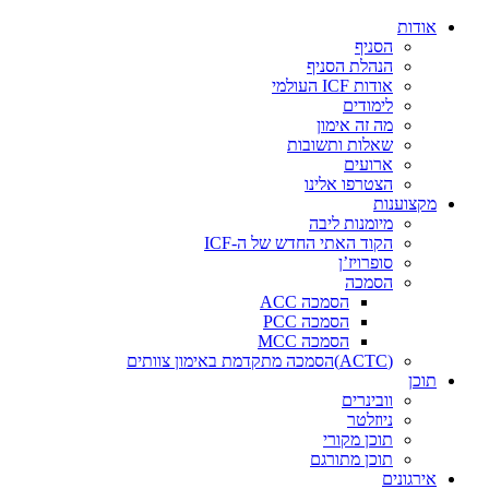
דלג
אודות
לתוכן
הסניף
הנהלת הסניף
אודות ICF העולמי
לימודים
מה זה אימון
שאלות ותשובות
ארועים
הצטרפו אלינו
מקצוענות
מיומנות ליבה
הקוד האתי החדש של ה-ICF
סופרויז’ן
הסמכה
הסמכה ACC
הסמכה PCC
הסמכה MCC
(ACTC)הסמכה מתקדמת באימון צוותים
תוכן
וובינרים
ניוזלטר
תוכן מקורי
תוכן מתורגם
אירגונים