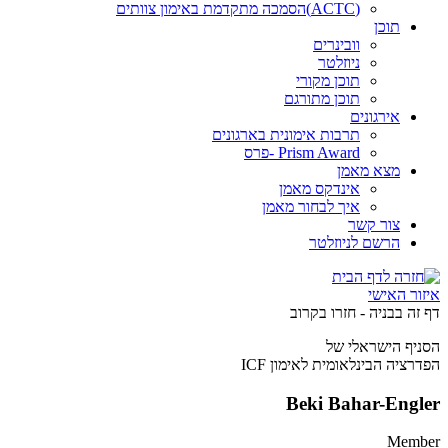
(ACTC)הסמכה מתקדמת באימון צוותים
תוכן
וובינרים
ניוזלטר
תוכן מקורי
תוכן מתורגם
אירגונים
תרבות אימונית בארגונים
Prism Award -פרס
מצא מאמן
אינדקס מאמן
איך לבחור מאמן
צור קשר
הרשם לניוזלטר
איזור האישי
ד
ף
ז
ה
ב
ב
נ
י
ה
-
ח
ז
ר
ו
ב
ק
ר
ו
ב
הסניף הישראלי של
הפדרציה הבינלאומית לאימון ICF
Beki Bahar-Engler
Member