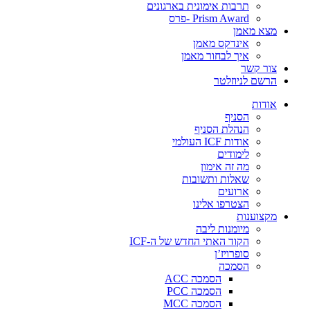
תרבות אימונית בארגונים
Prism Award -פרס
מצא מאמן
אינדקס מאמן
איך לבחור מאמן
צור קשר
הרשם לניוזלטר
אודות
הסניף
הנהלת הסניף
אודות ICF העולמי
לימודים
מה זה אימון
שאלות ותשובות
ארועים
הצטרפו אלינו
מקצוענות
מיומנות ליבה
הקוד האתי החדש של ה-ICF
סופרויז’ן
הסמכה
הסמכה ACC
הסמכה PCC
הסמכה MCC