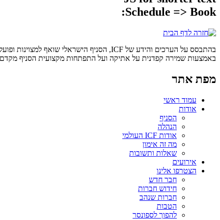
Schedule => Book:
בהתבסס על הערכים והידע של ICF, הסניף הישר
באמצעות שמירה קפדנית על אתיקה ועל התפתחות מקצועית הסניף מקדם את 
מפת אתר
עמוד ראשי
אודות
הסניף
הנהלה
אודות ICF העולמי
מה זה אימון
שאלות ותשובות
אירועים
הצטרפו אלינו
חבר חדש
חידוש חברות
חברות שנהב
הטבות
להפוך לספונסר