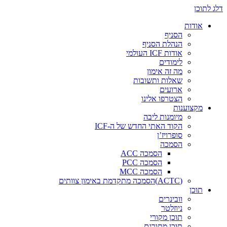
דלג לתוכן
אודות
הסניף
הנהלת הסניף
אודות ICF העולמי
לימודים
מה זה אימון
שאלות ותשובות
ארועים
הצטרפו אלינו
מקצוענות
מיומנות ליבה
הקוד האתי החדש של ה-ICF
סופרויז’ן
הסמכה
הסמכה ACC
הסמכה PCC
הסמכה MCC
(ACTC)הסמכה מתקדמת באימון צוותים
תוכן
וובינרים
ניוזלטר
תוכן מקורי
תוכן מתורגם