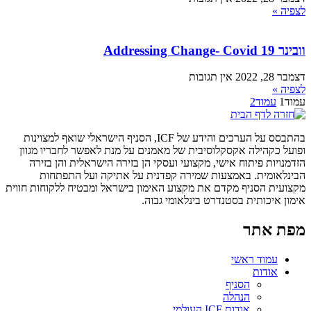
לצפיה »
וובינר Addressing Change- Covid 19
דצמבר 28, 2022
אין תגובות
לצפיה »
עמוד
1
עמוד
2
בהתבסס על הערכים והידע של ICF, הסניף הישראלי שואף למצוינות
ופועל כקהילה אקסקלוסיבית של מאמנים על מנת לאפשר לחבריו מגוון
הזדמנויות פיתוח אישי, מקצועי ועסקי הן בזירה הישראלית והן בזירה
הבינלאומית. באמצעות שמירה קפדנית על אתיקה ועל התפתחות
מקצועית הסניף מקדם את מקצוע האימון בישראל ומבטיח ללקוחות חווית
אימון איכותית בסטנדרט בינלאומי גבוה.
מפת אתר
עמוד ראשי
אודות
הסניף
הנהלה
אודות ICF העולמי