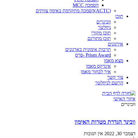
הסמכה MCC
(ACTC)הסמכה מתקדמת באימון צוותים
תוכן
וובינרים
ניוזלטר
תוכן מקורי
תוכן מתורגם
אירגונים
תרבות אימונית בארגונים
Prism Award -פרס
מצא מאמן
אינדקס מאמן
איך לבחור מאמן
צור קשר
הרשם לניוזלטר
איזור האישי
וובינרים
וובינר הגדרת מטרות האימון
דצמבר 30, 2022
אין תגובות