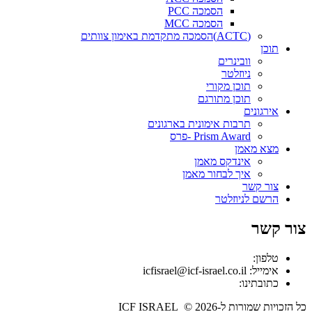
הסמכה PCC
הסמכה MCC
(ACTC)הסמכה מתקדמת באימון צוותים
תוכן
וובינרים
ניוזלטר
תוכן מקורי
תוכן מתורגם
אירגונים
תרבות אימונית בארגונים
Prism Award -פרס
מצא מאמן
אינדקס מאמן
איך לבחור מאמן
צור קשר
הרשם לניוזלטר
צור קשר
טלפון:
אימייל: icfisrael@icf-israel.co.il
כתובתינו:
כל הזכויות שמורות ל-ICF ISRAEL © 2026