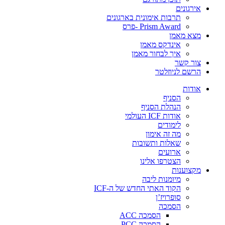
אירגונים
תרבות אימונית בארגונים
Prism Award -פרס
מצא מאמן
אינדקס מאמן
איך לבחור מאמן
צור קשר
הרשם לניוזלטר
אודות
הסניף
הנהלת הסניף
אודות ICF העולמי
לימודים
מה זה אימון
שאלות ותשובות
ארועים
הצטרפו אלינו
מקצוענות
מיומנות ליבה
הקוד האתי החדש של ה-ICF
סופרויז’ן
הסמכה
הסמכה ACC
הסמכה PCC