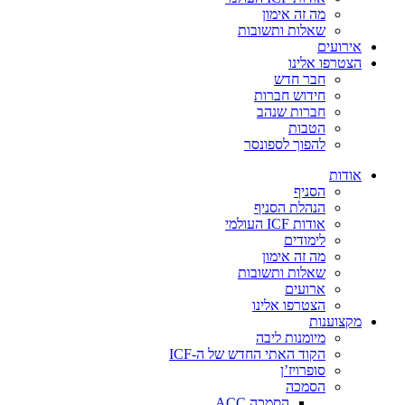
מה זה אימון
שאלות ותשובות
אירועים
הצטרפו אלינו
חבר חדש
חידוש חברות
חברות שנהב
הטבות
להפוך לספונסר
אודות
הסניף
הנהלת הסניף
אודות ICF העולמי
לימודים
מה זה אימון
שאלות ותשובות
ארועים
הצטרפו אלינו
מקצוענות
מיומנות ליבה
הקוד האתי החדש של ה-ICF
סופרויז’ן
הסמכה
הסמכה ACC