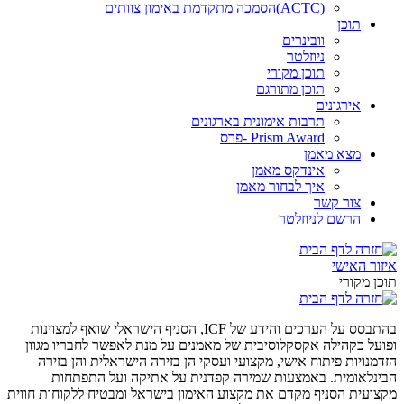
(ACTC)הסמכה מתקדמת באימון צוותים
תוכן
וובינרים
ניוזלטר
תוכן מקורי
תוכן מתורגם
אירגונים
תרבות אימונית בארגונים
Prism Award -פרס
מצא מאמן
אינדקס מאמן
איך לבחור מאמן
צור קשר
הרשם לניוזלטר
איזור האישי
תוכן מקורי
בהתבסס על הערכים והידע של ICF, הסניף הישראלי שואף למצוינות
ופועל כקהילה אקסקלוסיבית של מאמנים על מנת לאפשר לחבריו מגוון
הזדמנויות פיתוח אישי, מקצועי ועסקי הן בזירה הישראלית והן בזירה
הבינלאומית. באמצעות שמירה קפדנית על אתיקה ועל התפתחות
מקצועית הסניף מקדם את מקצוע האימון בישראל ומבטיח ללקוחות חווית