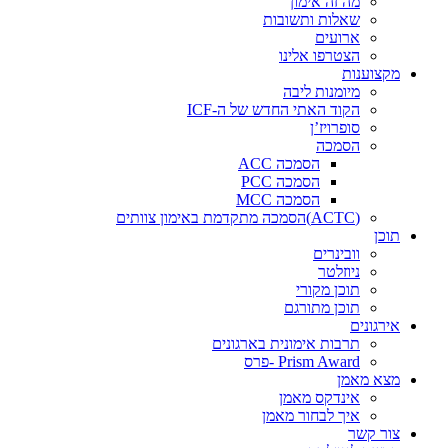
מה זה אימון
שאלות ותשובות
ארועים
הצטרפו אלינו
מקצוענות
מיומנות ליבה
הקוד האתי החדש של ה-ICF
סופרויז’ן
הסמכה
הסמכה ACC
הסמכה PCC
הסמכה MCC
(ACTC)הסמכה מתקדמת באימון צוותים
תוכן
וובינרים
ניוזלטר
תוכן מקורי
תוכן מתורגם
אירגונים
תרבות אימונית בארגונים
Prism Award -פרס
מצא מאמן
אינדקס מאמן
איך לבחור מאמן
צור קשר