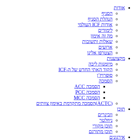
דלג
אודות
לתוכן
הסניף
הנהלת הסניף
אודות ICF העולמי
לימודים
מה זה אימון
שאלות ותשובות
ארועים
הצטרפו אלינו
מקצוענות
מיומנות ליבה
הקוד האתי החדש של ה-ICF
סופרויז’ן
הסמכה
הסמכה ACC
הסמכה PCC
הסמכה MCC
(ACTC)הסמכה מתקדמת באימון צוותים
תוכן
וובינרים
ניוזלטר
תוכן מקורי
תוכן מתורגם
אירגונים