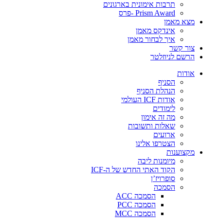
תרבות אימונית בארגונים
Prism Award -פרס
מצא מאמן
אינדקס מאמן
איך לבחור מאמן
צור קשר
הרשם לניוזלטר
אודות
הסניף
הנהלת הסניף
אודות ICF העולמי
לימודים
מה זה אימון
שאלות ותשובות
ארועים
הצטרפו אלינו
מקצוענות
מיומנות ליבה
הקוד האתי החדש של ה-ICF
סופרויז’ן
הסמכה
הסמכה ACC
הסמכה PCC
הסמכה MCC