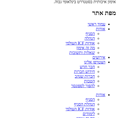
אימון איכותית בסטנדרט בינלאומי גבוה.
מפת אתר
עמוד ראשי
אודות
הסניף
הנהלה
אודות ICF העולמי
מה זה אימון
שאלות ותשובות
אירועים
הצטרפו אלינו
חבר חדש
חידוש חברות
חברות שנהב
הטבות
להפוך לספונסר
אודות
הסניף
הנהלת הסניף
אודות ICF העולמי
לימודים