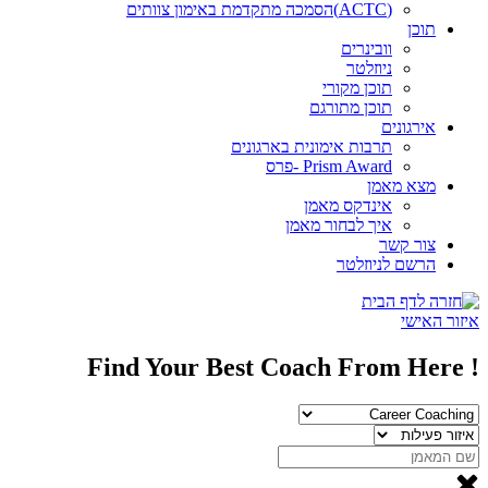
(ACTC)הסמכה מתקדמת באימון צוותים
תוכן
וובינרים
ניוזלטר
תוכן מקורי
תוכן מתורגם
אירגונים
תרבות אימונית בארגונים
Prism Award -פרס
מצא מאמן
אינדקס מאמן
איך לבחור מאמן
צור קשר
הרשם לניוזלטר
איזור האישי
! Find Your Best Coach From Here