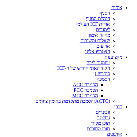
דלג
אודות
לתוכן
הסניף
הנהלת הסניף
אודות ICF העולמי
לימודים
מה זה אימון
שאלות ותשובות
ארועים
הצטרפו אלינו
מקצוענות
מיומנות ליבה
הקוד האתי החדש של ה-ICF
סופרויז’ן
הסמכה
הסמכה ACC
הסמכה PCC
הסמכה MCC
(ACTC)הסמכה מתקדמת באימון צוותים
תוכן
וובינרים
ניוזלטר
תוכן מקורי
תוכן מתורגם
אירגונים