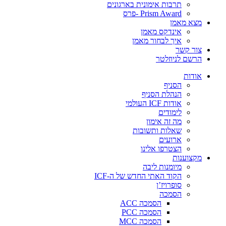
תרבות אימונית בארגונים
Prism Award -פרס
מצא מאמן
אינדקס מאמן
איך לבחור מאמן
צור קשר
הרשם לניוזלטר
אודות
הסניף
הנהלת הסניף
אודות ICF העולמי
לימודים
מה זה אימון
שאלות ותשובות
ארועים
הצטרפו אלינו
מקצוענות
מיומנות ליבה
הקוד האתי החדש של ה-ICF
סופרויז’ן
הסמכה
הסמכה ACC
הסמכה PCC
הסמכה MCC