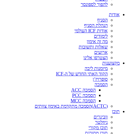
להפוך לספונסר
אודות
הסניף
הנהלת הסניף
אודות ICF העולמי
לימודים
מה זה אימון
שאלות ותשובות
ארועים
הצטרפו אלינו
מקצוענות
מיומנות ליבה
הקוד האתי החדש של ה-ICF
סופרויז’ן
הסמכה
הסמכה ACC
הסמכה PCC
הסמכה MCC
(ACTC)הסמכה מתקדמת באימון צוותים
תוכן
וובינרים
ניוזלטר
תוכן מקורי
תוכן מתורגם