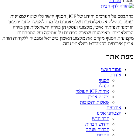
עמוד
1
עמוד
2
בהתבסס על הערכים והידע של ICF, הסניף הישראלי שואף למצוינות
ופועל כקהילה אקסקלוסיבית של מאמנים על מנת לאפשר לחבריו מגוון
הזדמנויות פיתוח אישי, מקצועי ועסקי הן בזירה הישראלית והן בזירה
הבינלאומית. באמצעות שמירה קפדנית על אתיקה ועל התפתחות
מקצועית הסניף מקדם את מקצוע האימון בישראל ומבטיח ללקוחות חווית
אימון איכותית בסטנדרט בינלאומי גבוה.
מפת אתר
עמוד ראשי
אודות
הסניף
הנהלה
אודות ICF העולמי
מה זה אימון
שאלות ותשובות
אירועים
הצטרפו אלינו
חבר חדש
חידוש חברות
חברות שנהב
הטבות