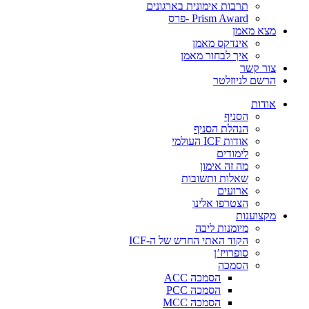
תרבות אימונית בארגונים
Prism Award -פרס
מצא מאמן
אינדקס מאמן
איך לבחור מאמן
צור קשר
הרשם לניוזלטר
אודות
הסניף
הנהלת הסניף
אודות ICF העולמי
לימודים
מה זה אימון
שאלות ותשובות
ארועים
הצטרפו אלינו
מקצוענות
מיומנות ליבה
הקוד האתי החדש של ה-ICF
סופרויז’ן
הסמכה
הסמכה ACC
הסמכה PCC
הסמכה MCC