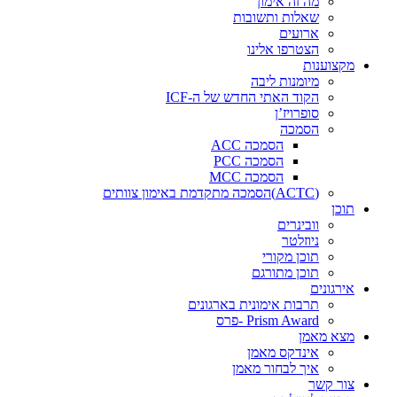
מה זה אימון
שאלות ותשובות
ארועים
הצטרפו אלינו
מקצוענות
מיומנות ליבה
הקוד האתי החדש של ה-ICF
סופרויז’ן
הסמכה
הסמכה ACC
הסמכה PCC
הסמכה MCC
(ACTC)הסמכה מתקדמת באימון צוותים
תוכן
וובינרים
ניוזלטר
תוכן מקורי
תוכן מתורגם
אירגונים
תרבות אימונית בארגונים
Prism Award -פרס
מצא מאמן
אינדקס מאמן
איך לבחור מאמן
צור קשר