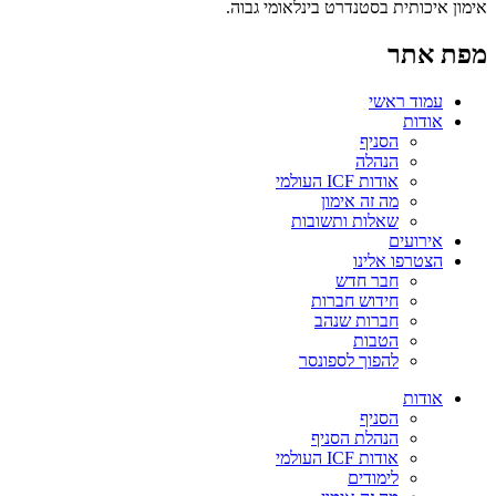
אימון איכותית בסטנדרט בינלאומי גבוה.
מפת אתר
עמוד ראשי
אודות
הסניף
הנהלה
אודות ICF העולמי
מה זה אימון
שאלות ותשובות
אירועים
הצטרפו אלינו
חבר חדש
חידוש חברות
חברות שנהב
הטבות
להפוך לספונסר
אודות
הסניף
הנהלת הסניף
אודות ICF העולמי
לימודים