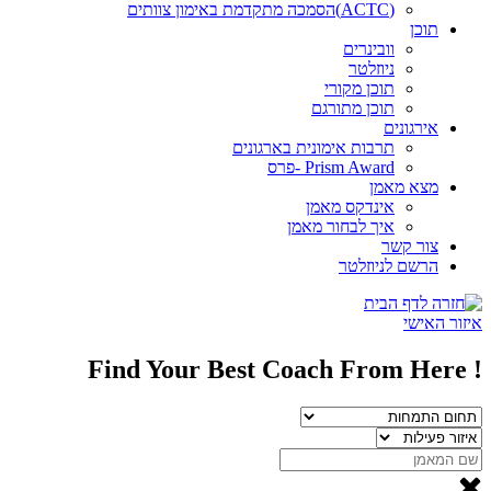
(ACTC)הסמכה מתקדמת באימון צוותים
תוכן
וובינרים
ניוזלטר
תוכן מקורי
תוכן מתורגם
אירגונים
תרבות אימונית בארגונים
Prism Award -פרס
מצא מאמן
אינדקס מאמן
איך לבחור מאמן
צור קשר
הרשם לניוזלטר
איזור האישי
! Find Your Best Coach From Here