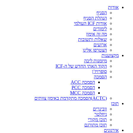
דלג
אודות
לתוכן
הסניף
הנהלת הסניף
אודות ICF העולמי
לימודים
מה זה אימון
שאלות ותשובות
ארועים
הצטרפו אלינו
מקצוענות
מיומנות ליבה
הקוד האתי החדש של ה-ICF
סופרויז’ן
הסמכה
הסמכה ACC
הסמכה PCC
הסמכה MCC
(ACTC)הסמכה מתקדמת באימון צוותים
תוכן
וובינרים
ניוזלטר
תוכן מקורי
תוכן מתורגם
אירגונים