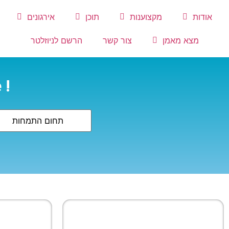
אודות
מקצוענות
תוכן
אירגונים
מצא מאמן
צור קשר
הרשם לניוזלטר
! Find Your Best Coach From Here