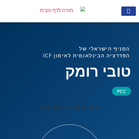
מצא מאמן
הרשם לניוזלטר
הסניף הישראלי של
הפדרציה הבינלאומית לאימון ICF
טובי רומק
PCC
נא לעדכן: מידע על סוג האימון