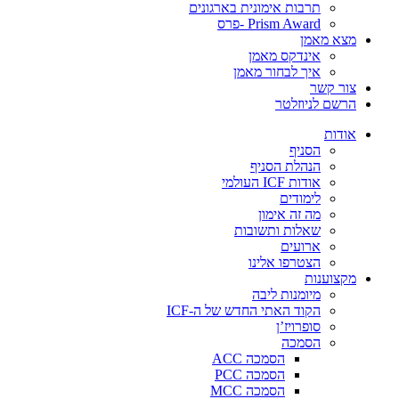
תרבות אימונית בארגונים
Prism Award -פרס
מצא מאמן
אינדקס מאמן
איך לבחור מאמן
צור קשר
הרשם לניוזלטר
אודות
הסניף
הנהלת הסניף
אודות ICF העולמי
לימודים
מה זה אימון
שאלות ותשובות
ארועים
הצטרפו אלינו
מקצוענות
מיומנות ליבה
הקוד האתי החדש של ה-ICF
סופרויז’ן
הסמכה
הסמכה ACC
הסמכה PCC
הסמכה MCC