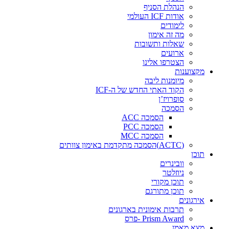
הנהלת הסניף
אודות ICF העולמי
לימודים
מה זה אימון
שאלות ותשובות
ארועים
הצטרפו אלינו
מקצוענות
מיומנות ליבה
הקוד האתי החדש של ה-ICF
סופרויז’ן
הסמכה
הסמכה ACC
הסמכה PCC
הסמכה MCC
(ACTC)הסמכה מתקדמת באימון צוותים
תוכן
וובינרים
ניוזלטר
תוכן מקורי
תוכן מתורגם
אירגונים
תרבות אימונית בארגונים
Prism Award -פרס
מצא מאמן