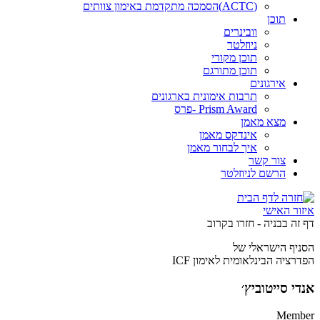
(ACTC)הסמכה מתקדמת באימון צוותים
תוכן
וובינרים
ניוזלטר
תוכן מקורי
תוכן מתורגם
אירגונים
תרבות אימונית בארגונים
Prism Award -פרס
מצא מאמן
אינדקס מאמן
איך לבחור מאמן
צור קשר
הרשם לניוזלטר
איזור האישי
ד
ף
ז
ה
ב
ב
נ
י
ה
-
ח
ז
ר
ו
ב
ק
ר
ו
ב
הסניף הישראלי של
הפדרציה הבינלאומית לאימון ICF
אנדי סייטוביץ׳
Member