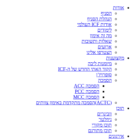
דלג
אודות
לתוכן
הסניף
הנהלת הסניף
אודות ICF העולמי
לימודים
מה זה אימון
שאלות ותשובות
ארועים
הצטרפו אלינו
מקצוענות
מיומנות ליבה
הקוד האתי החדש של ה-ICF
סופרויז’ן
הסמכה
הסמכה ACC
הסמכה PCC
הסמכה MCC
(ACTC)הסמכה מתקדמת באימון צוותים
תוכן
וובינרים
ניוזלטר
תוכן מקורי
תוכן מתורגם
אירגונים