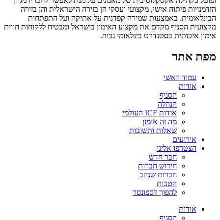
ופועל כקהילה אקסקלוסיבית של מאמנים על מנת לאפשר לחבריו מגוון
הזדמנויות פיתוח אישי, מקצועי ועסקי הן בזירה הישראלית והן בזירה
הבינלאומית. באמצעות שמירה קפדנית על אתיקה ועל התפתחות
מקצועית הסניף מקדם את מקצוע האימון בישראל ומבטיח ללקוחות חווית
אימון איכותית בסטנדרט בינלאומי גבוה.
מפת אתר
עמוד ראשי
אודות
הסניף
הנהלה
אודות ICF העולמי
מה זה אימון
שאלות ותשובות
אירועים
הצטרפו אלינו
חבר חדש
חידוש חברות
חברות שנהב
הטבות
להפוך לספונסר
אודות
הסניף