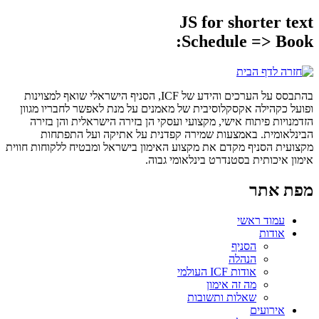
JS for shorter text
Schedule => Book:
בהתבסס על הערכים והידע של ICF, הסניף הישראלי שואף למצוינות
ופועל כקהילה אקסקלוסיבית של מאמנים על מנת לאפשר לחבריו מגוון
הזדמנויות פיתוח אישי, מקצועי ועסקי הן בזירה הישראלית והן בזירה
הבינלאומית. באמצעות שמירה קפדנית על אתיקה ועל התפתחות
מקצועית הסניף מקדם את מקצוע האימון בישראל ומבטיח ללקוחות חווית
אימון איכותית בסטנדרט בינלאומי גבוה.
מפת אתר
עמוד ראשי
אודות
הסניף
הנהלה
אודות ICF העולמי
מה זה אימון
שאלות ותשובות
אירועים