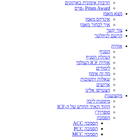
תרבות אימונית בארגונים
Prism Award -פרס
מצא מאמן
אינדקס מאמן
איך לבחור מאמן
צור קשר
הרשם לניוזלטר
אודות
הסניף
הנהלת הסניף
אודות ICF העולמי
לימודים
מה זה אימון
שאלות ותשובות
ארועים
הצטרפו אלינו
מקצוענות
מיומנות ליבה
הקוד האתי החדש של ה-ICF
סופרויז’ן
הסמכה
הסמכה ACC
הסמכה PCC
הסמכה MCC