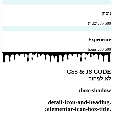
ניסיון
250-500 שעות
Experience
250-500 hours
CSS & JS CODE
לא למחוק
box-shadow:
.detail-icon-and-heading
.elementor-icon-box-title: