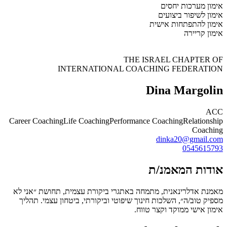
אימון מערכות יחסים
אימון לשיפור ביצועים
אימון להתפתחות אישית
אימון קריירה
THE ISRAEL CHAPTER OF
INTERNATIONAL COACHING FEDERATION
Dina Margolin
ACC
Career Coaching
Life Coaching
Performance Coaching
Relationship
Coaching
dinka20@gmail.com
0545615793
אודות המאמנ/ת
מאמנת אדלרינאנית, מתמחה באתגרי ביקורת עצמית, תחושת ״אני לא
מספיק טוב/ה״, השלכות חינוך שיפוטי וביקורתי, ביטחון עצמי. תהליך
אימון אישי ממוקד וקצר טווח.