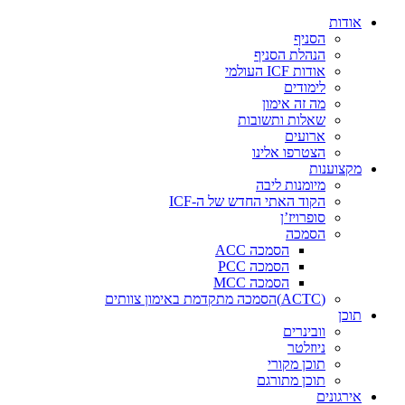
דלג
אודות
לתוכן
הסניף
הנהלת הסניף
אודות ICF העולמי
לימודים
מה זה אימון
שאלות ותשובות
ארועים
הצטרפו אלינו
מקצוענות
מיומנות ליבה
הקוד האתי החדש של ה-ICF
סופרויז’ן
הסמכה
הסמכה ACC
הסמכה PCC
הסמכה MCC
(ACTC)הסמכה מתקדמת באימון צוותים
תוכן
וובינרים
ניוזלטר
תוכן מקורי
תוכן מתורגם
אירגונים