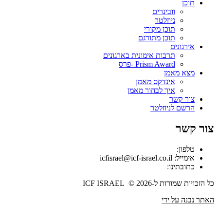
תוכן
וובינרים
ניוזלטר
תוכן מקורי
תוכן מתורגם
אירגונים
תרבות אימונית בארגונים
Prism Award -פרס
מצא מאמן
אינדקס מאמן
איך לבחור מאמן
צור קשר
הרשם לניוזלטר
צור קשר
טלפון:
אימייל: icfisrael@icf-israel.co.il
כתובתינו:
כל הזכויות שמורות ל-ICF ISRAEL © 2026
האתר נבנה על ידי