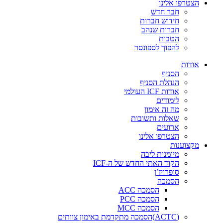
הצטרפו אלינו
חבר חדש
חידוש חברות
חברות שנהב
הטבות
להפוך לספונסר
אודות
הסניף
הנהלת הסניף
אודות ICF העולמי
לימודים
מה זה אימון
שאלות ותשובות
ארועים
הצטרפו אלינו
מקצוענות
מיומנות ליבה
הקוד האתי החדש של ה-ICF
סופרויז’ן
הסמכה
הסמכה ACC
הסמכה PCC
הסמכה MCC
(ACTC)הסמכה מתקדמת באימון צוותים