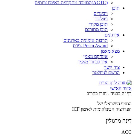
(ACTC)הסמכה מתקדמת באימון צוותים
תוכן
וובינרים
ניוזלטר
תוכן מקורי
תוכן מתורגם
אירגונים
תרבות אימונית בארגונים
Prism Award -פרס
מצא מאמן
אינדקס מאמן
איך לבחור מאמן
צור קשר
הרשם לניוזלטר
איזור האישי
ד
ף
ז
ה
ב
ב
נ
י
ה
-
ח
ז
ר
ו
ב
ק
ר
ו
ב
הסניף הישראלי של
הפדרציה הבינלאומית לאימון ICF
דינה מרגולין
ACC