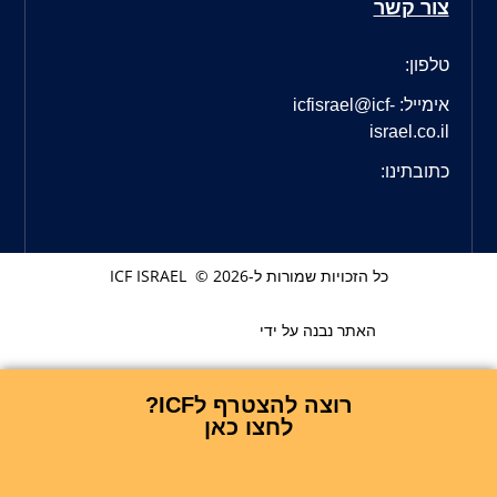
ר קשר
ון:
אימייל: icfisrael@icf-
israel.co
בתינו:
כל הזכויות שמורות ל-ICF ISRAEL © 2026
האתר נבנה על ידי
רוצה להצטרף לICF?
לחצו כאן