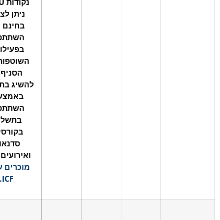
נקודות CCEU
ניתן לצבור
בחינם ע"י
השתתפות
בפעילויות
השוטפות של
הסניף או
להשיג בתשלום
באמצעות
השתתפות
בתשלום
בקורסים,
סדנאות
ואירועים אשר
מוכרים ע"י ה
.
ICF