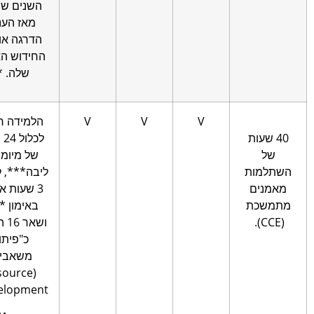
השנים שחלפו
מאז הענקת
הדרגה או מאז
החידוש האחרון
שלה. **
V
V
V
הלמידה חייבת
4 שעות
לכלול 24 שעות
ל
של מיומנויות
למות
ליבה***, לפחות
נים
3 שעות אתיקה
שכת
באימון ****
.
ושאר 16 השעות
כ"פיתוח
משאבים"
(Resource
Development).