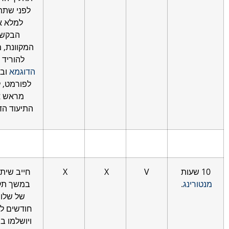
לפני שתתחילו
למלא את
הבקשה
המקוונת, מומלץ
להוריד את
הדוגמא
ובהתאם
לפורמט, להכין
מראש את
התיעוד הדרוש.
V
X
X
חייב שיתבצעו
רינג
.
במשך תקופה
של שלושה
חודשים לפחות
ויושלמו בשלוש