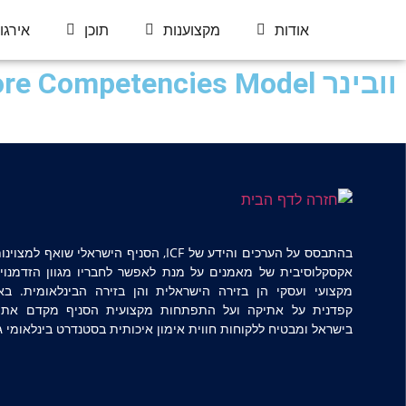
אודות
מקצוענות
תוכן
אירגו
וובינר The updated Core Competencies Model
בהתבסס על הערכים והידע של ICF, הסניף הישראלי שוא
אקסקלוסיבית של מאמנים על מנת לאפשר לחבריו מגוון הזדמנויו
מקצועי ועסקי הן בזירה הישראלית והן בזירה הבינלאומית. ב
קפדנית על אתיקה ועל התפתחות מקצועית הסניף מקדם את מ
בישראל ומבטיח ללקוחות חווית אימון איכותית בסטנדרט בינלאומי ג