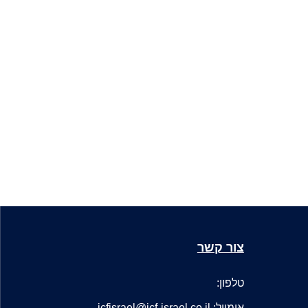
צור קשר
טלפון:
אימייל: icfisrael@icf-israel.co.il