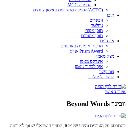
הסמכה MCC
(ACTC)הסמכה מתקדמת באימון צוותים
תוכן
וובינרים
ניוזלטר
תוכן מקורי
תוכן מתורגם
אירגונים
תרבות אימונית בארגונים
Prism Award -פרס
מצא מאמן
אינדקס מאמן
איך לבחור מאמן
צור קשר
הרשם לניוזלטר
איזור האישי
וובינר Beyond Words
בהתבסס על הערכים והידע של ICF, הסניף הישראלי שואף למצוינות