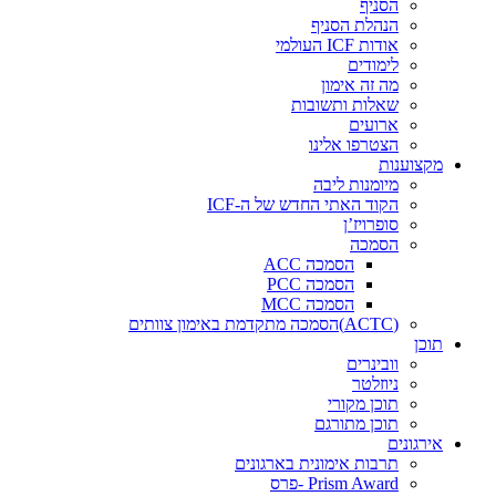
הסניף
הנהלת הסניף
אודות ICF העולמי
לימודים
מה זה אימון
שאלות ותשובות
ארועים
הצטרפו אלינו
מקצוענות
מיומנות ליבה
הקוד האתי החדש של ה-ICF
סופרויז’ן
הסמכה
הסמכה ACC
הסמכה PCC
הסמכה MCC
(ACTC)הסמכה מתקדמת באימון צוותים
תוכן
וובינרים
ניוזלטר
תוכן מקורי
תוכן מתורגם
אירגונים
תרבות אימונית בארגונים
Prism Award -פרס