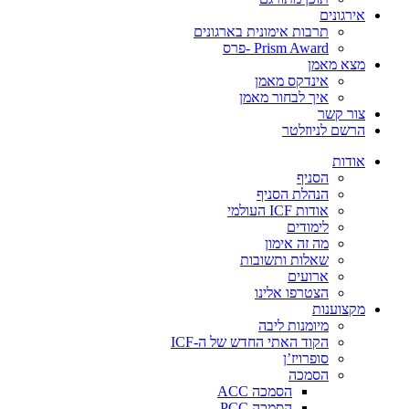
אירגונים
תרבות אימונית בארגונים
Prism Award -פרס
מצא מאמן
אינדקס מאמן
איך לבחור מאמן
צור קשר
הרשם לניוזלטר
אודות
הסניף
הנהלת הסניף
אודות ICF העולמי
לימודים
מה זה אימון
שאלות ותשובות
ארועים
הצטרפו אלינו
מקצוענות
מיומנות ליבה
הקוד האתי החדש של ה-ICF
סופרויז’ן
הסמכה
הסמכה ACC
הסמכה PCC