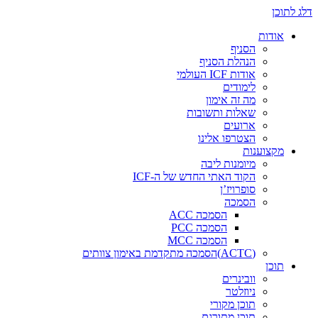
דלג לתוכן
אודות
הסניף
הנהלת הסניף
אודות ICF העולמי
לימודים
מה זה אימון
שאלות ותשובות
ארועים
הצטרפו אלינו
מקצוענות
מיומנות ליבה
הקוד האתי החדש של ה-ICF
סופרויז’ן
הסמכה
הסמכה ACC
הסמכה PCC
הסמכה MCC
(ACTC)הסמכה מתקדמת באימון צוותים
תוכן
וובינרים
ניוזלטר
תוכן מקורי
תוכן מתורגם