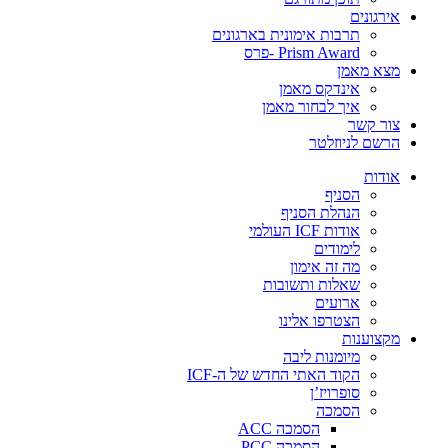
אירגונים
תרבות אימונית בארגונים
Prism Award -פרס
מצא מאמן
אינדקס מאמן
איך לבחור מאמן
צור קשר
הרשם לניוזלטר
אודות
הסניף
הנהלת הסניף
אודות ICF העולמי
לימודים
מה זה אימון
שאלות ותשובות
ארועים
הצטרפו אלינו
מקצוענות
מיומנות ליבה
הקוד האתי החדש של ה-ICF
סופרויז’ן
הסמכה
הסמכה ACC
הסמכה PCC