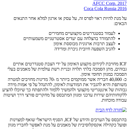
AFCC Corp. 2017
Coca Cola Russia 2016
על מנת להיות ראוי לפרס זה, על עסק או ארגון למלא אחר התנאים
הבאים:
לעמוד בסטנדרטים מקצועיים מחמירים
להתמודד בהצלחה עם יעדים אסטרטגיים משמעותיים
לעצב תרבות ארגונית מבוססת אימון
להניב השפעה חיובית ניכרת ומדידה
ICF מחויבת לקידום מקצוע האימון על ידי הצבת סטנדרטים אתיים
גבוהים, מתן הסמכה בלתי תלויה ובניית רשת עולמית של מאמנים בעלי
הסמכה במגוון תחומי אימון.
כ- 40,000 חבריה אשר ממוקמים ביותר מ -70 מדינות מחויבים למטרה
משותפת והיא להגביר את המודעות לאימון, להתנהל על פי אמות מידה
גבוהות של אינטגריטי מקצועי ולהמשיך ללמוד ולהתפתח כך שיוכלו להציע
ללקוחותיהם שירות עדכני ומגוון המתבסס על מחקרים פורצי דרך ושיטות
עבודה מוכחות.
בהתבסס על הערכים והידע של ICF, הסניף הישראלי שואף למצוינות
ופועל כקהילה אקסקלוסיבית של מאמנים על מנת לאפשר לחבריו מגוון