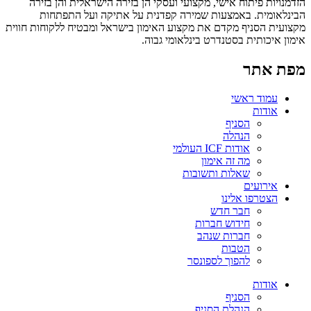
הזדמנויות פיתוח אישי, מקצועי ועסקי הן בזירה הישראלית והן בזירה
הבינלאומית. באמצעות שמירה קפדנית על אתיקה ועל התפתחות
מקצועית הסניף מקדם את מקצוע האימון בישראל ומבטיח ללקוחות חווית
אימון איכותית בסטנדרט בינלאומי גבוה.
מפת אתר
עמוד ראשי
אודות
הסניף
הנהלה
אודות ICF העולמי
מה זה אימון
שאלות ותשובות
אירועים
הצטרפו אלינו
חבר חדש
חידוש חברות
חברות שנהב
הטבות
להפוך לספונסר
אודות
הסניף
הנהלת הסניף