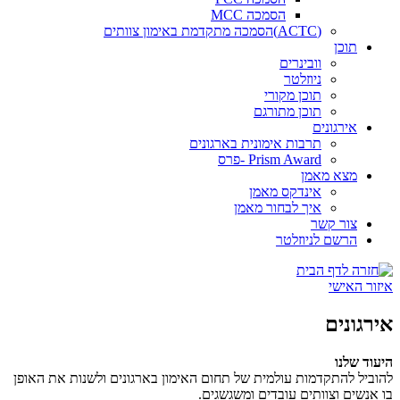
הסמכה MCC
(ACTC)הסמכה מתקדמת באימון צוותים
תוכן
וובינרים
ניוזלטר
תוכן מקורי
תוכן מתורגם
אירגונים
תרבות אימונית בארגונים
Prism Award -פרס
מצא מאמן
אינדקס מאמן
איך לבחור מאמן
צור קשר
הרשם לניוזלטר
איזור האישי
אירגונים
היעוד שלנו
להוביל להתקדמות עולמית של תחום האימון בארגונים ולשנות את האופן
בו אנשים וצוותים עובדים ומשגשגים.