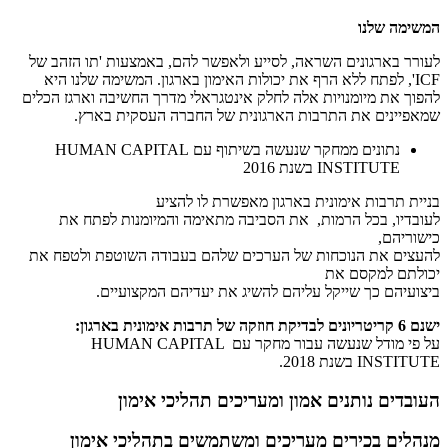
המשימה שלנו
לעורר בארגונים השראה, לסייע ולאפשר להם, באמצעות 'תו הזהב של
ICF', לפתח ללא הרף את יכולות האימון בארגון. המשימה שלנו היא
להפוך את מיומנויות אלה לחלק אינטגראלי מדרך החשיבה וארגז הכלים
שמאפיינים את התרבות הארגונית של החברה העסקית בארץ.
נתונים ממחקר שנעשה בשיתוף עם HUMAN CAPITAL
INSTITUTE בשנת 2016
בניית תרבות אימונית בארגון מאפשרת לו להציע
לעובדיו, בכל הרמות, את הסביבה מתאימה והמיומנות לפתח את
כישוריהם,
להעצים את הנוכחות של הערכים שלהם בעבודה השוטפת ולטפח את
יכולתם למקסם את
ביצועיהם כך שייקל עליהם להשיג את יעדיהם המקצועיים.
ישנם 6 קריטריונים לבדיקת חוזקה של תרבות אימונית בארגון:
על פי מודל שנעשה עבור מחקר עם HUMAN CAPITAL
INSTITUTE בשנת 2018.
העובדים נותנים אמון ומעריכים תהליכי אימון
מנהלים בכירים מעריכים ומשתמשים בתהליכי אימון