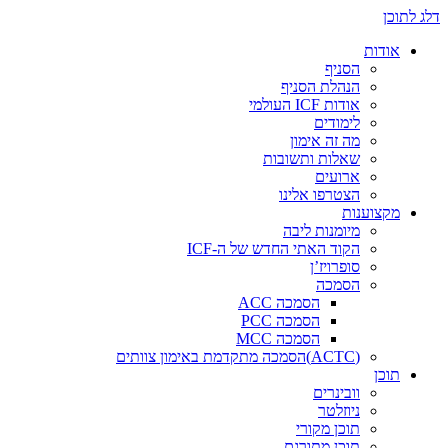
דלג לתוכן
אודות
הסניף
הנהלת הסניף
אודות ICF העולמי
לימודים
מה זה אימון
שאלות ותשובות
ארועים
הצטרפו אלינו
מקצוענות
מיומנות ליבה
הקוד האתי החדש של ה-ICF
סופרויז’ן
הסמכה
הסמכה ACC
הסמכה PCC
הסמכה MCC
(ACTC)הסמכה מתקדמת באימון צוותים
תוכן
וובינרים
ניוזלטר
תוכן מקורי
תוכן מתורגם