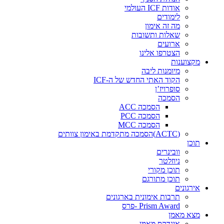
אודות ICF העולמי
לימודים
מה זה אימון
שאלות ותשובות
ארועים
הצטרפו אלינו
מקצוענות
מיומנות ליבה
הקוד האתי החדש של ה-ICF
סופרויז’ן
הסמכה
הסמכה ACC
הסמכה PCC
הסמכה MCC
(ACTC)הסמכה מתקדמת באימון צוותים
תוכן
וובינרים
ניוזלטר
תוכן מקורי
תוכן מתורגם
אירגונים
תרבות אימונית בארגונים
Prism Award -פרס
מצא מאמן
אינדקס מאמן