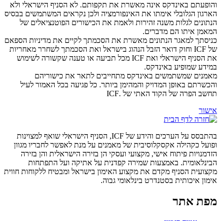
והופעתם באינדקס אינה מאשרת את תקפותם. לא הסניף הישראלי ולא
הארגון הגלובלי אימתו את האינפורמציה ולכן נקראים המשתמשים בבסיס
הנתונים לגלות משנה זהירות ולאמת את הכישורים הפוטנציאלים של
המאמן איתו הם מדברים.
כניסתך למאגר הנתונים מאשרת את הסכמתך לקיים את מדיניות הספאם
של ICF וחוק דואר הזבל הנהוג בישראל ואת הסכמתך לשחרר מאחריות
את הסניף הישראלי ואת ICF מכל תביעה או טענה שקשורה לשימוש
במידע שמופיע באינדקס.
מאמנים שמשתמשים באינדקס מתחייבים לתאר את כישוריהם
והכשרתם באופן המדויק והמהימן ביותר. כל פגיעה בכל האמור לעיל
תחשב הפרה של הקוד האתי של .ICF
אישור
בהתבסס על הערכים והידע של ICF, הסניף הישראלי שואף למצוינות
ופועל כקהילה אקסקלוסיבית של מאמנים על מנת לאפשר לחבריו מגוון
הזדמנויות פיתוח אישי, מקצועי ועסקי הן בזירה הישראלית והן בזירה
הבינלאומית. באמצעות שמירה קפדנית על אתיקה ועל התפתחות
מקצועית הסניף מקדם את מקצוע האימון בישראל ומבטיח ללקוחות חווית
אימון איכותית בסטנדרט בינלאומי גבוה.
מפת אתר