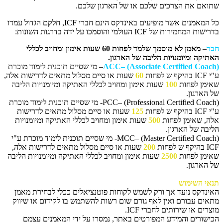
שתואם את הצרכים שלכם או של הארגון שלכם.
כל המאמנים אשר מופיעים באינדקס הינם חברי ICF, חלקם הגדול עמדו
בדרישות המחמירות של ICF העולמי והוסמכו על ידה בדרגות השונות:
חבר
–
מאמן לא מוסמך שלמד לפחות 60 שעות אימון ומחויב לכללי
האתיקה ומיומנויות הליבה של הארגון.
Coach)
– (Associate Certified
ACC
– מי שסיים תוכנית לימוד מוכרת
ע"י ICF בהיקף ש לפחות
60
שעות או סיים מסלול מתאים לדרישות אלה,
שאימן לפחות
100
שעות אימון ומחויב לכללי האתיקה ומיומנויות הליבה
של הארגון.
PCC
– (Professional Certified Coach)- מי שסיים תוכנית לימוד מוכרת
ע"י ICF בהיקף ש לפחות
125
שעות או סיים מסלול מתאים לדרישות
אלה, שאימן לפחות
500
שעות אימון ומחויב לכללי האתיקה ומיומנויות
הליבה של הארגון.
MCC
– (Master Certified Coach)- מי שסיים תוכנית לימוד מוכרת ע"י
ICF בהיקף ש לפחות
200
שעות או סיים מסלול מתאים לדרישות אלה,
שאימן לפחות
2500
שעות אימון ומחויב לכללי האתיקה ומיומנויות הליבה
של הארגון.
תנאי השימוש
האינדקס נועד
אך ורק
לשמש לקוחות פוטנציאלים ככלי לבחירת מאמן
מתאים עבורם
ואין לאף גורם שום רשות להשתמש בו לקידום או שיווק
מוצרים או שירותים לחברי ICF.
הכישורים והמידע המפורטים באתר, נמסרו על ידי המאמנים עצמם