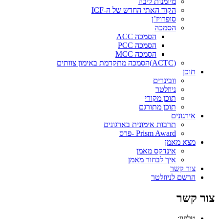
מיומנות ליבה
הקוד האתי החדש של ה-ICF
סופרויז’ן
הסמכה
הסמכה ACC
הסמכה PCC
הסמכה MCC
(ACTC)הסמכה מתקדמת באימון צוותים
תוכן
וובינרים
ניוזלטר
תוכן מקורי
תוכן מתורגם
אירגונים
תרבות אימונית בארגונים
Prism Award -פרס
מצא מאמן
אינדקס מאמן
איך לבחור מאמן
צור קשר
הרשם לניוזלטר
צור קשר
טלפון: