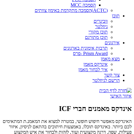
הסמכה MCC
(ACTC)הסמכה מתקדמת באימון צוותים
תוכן
וובינרים
ניוזלטר
תוכן מקורי
תוכן מתורגם
אירגונים
תרבות אימונית בארגונים
Prism Award -פרס
מצא מאמן
אינדקס מאמן
איך לבחור מאמן
צור קשר
הרשם לניוזלטר
איזור האישי
אינדקס מאמנים חברי ICF
האינדקס מאפשר חיפוש חופשי, במטרה למצוא את המאמנ.ת המתאימים
לכם ביותר. באינדקס תוכלו, באמצעות חיתוכים בהתאם לניסיון, איזור
פעילות, שפה, דרגה מקצועית ועוד, לזהות ולבחור את איש המקצוע