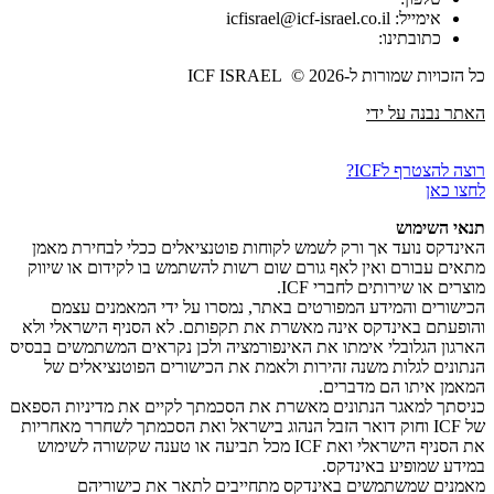
אימייל: icfisrael@icf-israel.co.il
כתובתינו:
כל הזכויות שמורות ל-ICF ISRAEL © 2026
האתר נבנה על ידי
רוצה להצטרף לICF?
לחצו כאן
תנאי השימוש
האינדקס נועד אך ורק לשמש לקוחות פוטנציאלים ככלי לבחירת מאמן
מתאים עבורם ואין לאף גורם שום רשות להשתמש בו לקידום או שיווק
מוצרים או שירותים לחברי ICF.
הכישורים והמידע המפורטים באתר, נמסרו על ידי המאמנים עצמם
והופעתם באינדקס אינה מאשרת את תקפותם. לא הסניף הישראלי ולא
הארגון הגלובלי אימתו את האינפורמציה ולכן נקראים המשתמשים בבסיס
הנתונים לגלות משנה זהירות ולאמת את הכישורים הפוטנציאלים של
המאמן איתו הם מדברים.
כניסתך למאגר הנתונים מאשרת את הסכמתך לקיים את מדיניות הספאם
של ICF וחוק דואר הזבל הנהוג בישראל ואת הסכמתך לשחרר מאחריות
את הסניף הישראלי ואת ICF מכל תביעה או טענה שקשורה לשימוש
במידע שמופיע באינדקס.
מאמנים שמשתמשים באינדקס מתחייבים לתאר את כישוריהם