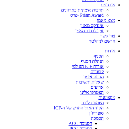
אירגונים
תרבות אימונית בארגונים
Prism Award -פרס
מצא מאמן
אינדקס מאמן
איך לבחור מאמן
צור קשר
הרשם לניוזלטר
אודות
הסניף
הנהלת הסניף
אודות ICF העולמי
לימודים
מה זה אימון
שאלות ותשובות
ארועים
הצטרפו אלינו
מקצוענות
מיומנות ליבה
הקוד האתי החדש של ה-ICF
סופרויז’ן
הסמכה
הסמכה ACC
הסמכה PCC