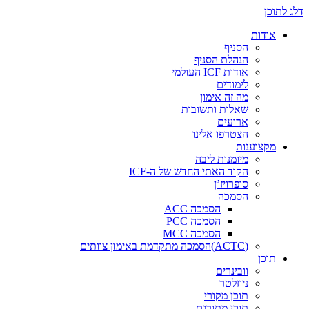
דלג לתוכן
אודות
הסניף
הנהלת הסניף
אודות ICF העולמי
לימודים
מה זה אימון
שאלות ותשובות
ארועים
הצטרפו אלינו
מקצוענות
מיומנות ליבה
הקוד האתי החדש של ה-ICF
סופרויז’ן
הסמכה
הסמכה ACC
הסמכה PCC
הסמכה MCC
(ACTC)הסמכה מתקדמת באימון צוותים
תוכן
וובינרים
ניוזלטר
תוכן מקורי
תוכן מתורגם