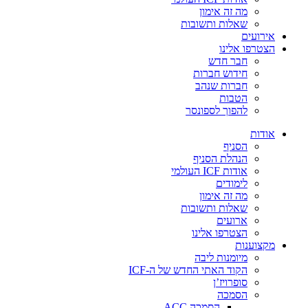
מה זה אימון
שאלות ותשובות
אירועים
הצטרפו אלינו
חבר חדש
חידוש חברות
חברות שנהב
הטבות
להפוך לספונסר
אודות
הסניף
הנהלת הסניף
אודות ICF העולמי
לימודים
מה זה אימון
שאלות ותשובות
ארועים
הצטרפו אלינו
מקצוענות
מיומנות ליבה
הקוד האתי החדש של ה-ICF
סופרויז’ן
הסמכה
הסמכה ACC