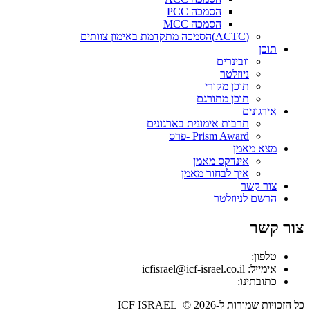
הסמכה PCC
הסמכה MCC
(ACTC)הסמכה מתקדמת באימון צוותים
תוכן
וובינרים
ניוזלטר
תוכן מקורי
תוכן מתורגם
אירגונים
תרבות אימונית בארגונים
Prism Award -פרס
מצא מאמן
אינדקס מאמן
איך לבחור מאמן
צור קשר
הרשם לניוזלטר
צור קשר
טלפון:
אימייל: icfisrael@icf-israel.co.il
כתובתינו:
כל הזכויות שמורות ל-ICF ISRAEL © 2026