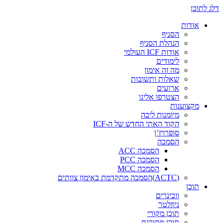
דלג לתוכן
אודות
הסניף
הנהלת הסניף
אודות ICF העולמי
לימודים
מה זה אימון
שאלות ותשובות
ארועים
הצטרפו אלינו
מקצוענות
מיומנות ליבה
הקוד האתי החדש של ה-ICF
סופרויז’ן
הסמכה
הסמכה ACC
הסמכה PCC
הסמכה MCC
(ACTC)הסמכה מתקדמת באימון צוותים
תוכן
וובינרים
ניוזלטר
תוכן מקורי
תוכן מתורגם