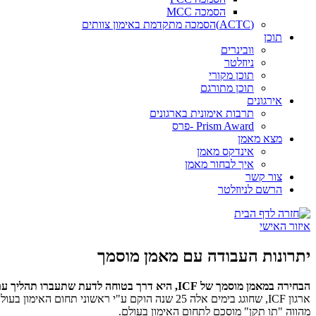
הסמכה MCC
(ACTC)הסמכה מתקדמת באימון צוותים
תוכן
וובינרים
ניוזלטר
תוכן מקורי
תוכן מתורגם
אירגונים
תרבות אימונית בארגונים
Prism Award -פרס
מצא מאמן
אינדקס מאמן
איך לבחור מאמן
צור קשר
הרשם לניוזלטר
איזור האישי
יתרונות העבודה עם מאמן מוסמך
הבחירה במאמן מוסמך של ICF, היא דרך בטוחה לדעת שתעברו תהליך עם איש מקצוע איכותי ומקצועי ברמה הגבוהה ביותר.
ארגון ICF, שחוגג בימים אלה 25 שנה הוקם ע"י ר
מהווה "תו תקן" מוסכם לתחום האימון בעולם.