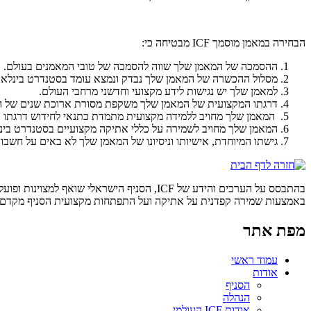
הבחירה במאמן מוסמך ICF מבטיחה כי:
ההסמכה של המאמן שלך שווה להסמכה של טובי המאמנים בעולם.
מסלול ההכשרה של המאמן שלך נבדק ונמצא עומד בסטנדרט בינלאומ
למאמן שלך יש נגישות לידע מקצועי וחדשני מרחבי העולם.
דרגתו המקצועית של המאמן שלך משקפת מסורת ארוכת שנים של הק
המאמן שלך מחויב ללמידה מקצועית מתמדת כתנאי לחידוש דרגתו 
המאמן שלך מחויב לשמירה על כללי אתיקה מקצועיים בסטנדרט בינל
גישתו המיוחדת, אישיותו וניסיונו של המאמן שלך לא באים על חשבו
בהתבסס על הערכים והידע של ICF, הסניף הישר
באמצעות שמירה קפדנית על אתיקה ועל התפתחות מקצועית הסניף מקדם את 
מפת אתר
עמוד ראשי
אודות
הסניף
הנהלה
אודות ICF העולמי