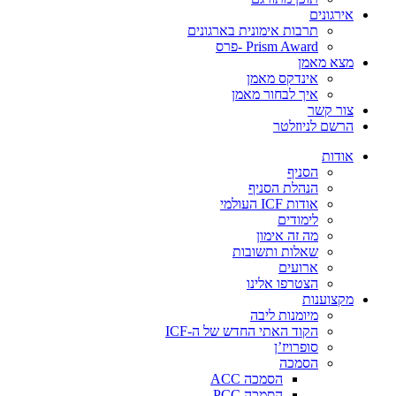
אירגונים
תרבות אימונית בארגונים
Prism Award -פרס
מצא מאמן
אינדקס מאמן
איך לבחור מאמן
צור קשר
הרשם לניוזלטר
אודות
הסניף
הנהלת הסניף
אודות ICF העולמי
לימודים
מה זה אימון
שאלות ותשובות
ארועים
הצטרפו אלינו
מקצוענות
מיומנות ליבה
הקוד האתי החדש של ה-ICF
סופרויז’ן
הסמכה
הסמכה ACC
הסמכה PCC